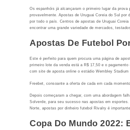
Os espanhóis já alcançaram o primeiro lugar da prova
provavelmente. Apostas de Uruguai Coreia do Sul por 
por todo o país. Centros de apostas de Uruguai Coreia
encontrar uma grande variedade de mercados, testados
Apostas De Futebol Por
Este é perfeito para quem procura uma página de apos
primeiro lote da venda está a R$ 17,50 e o pagamento d
com site de aposta online o estádio Wembley Stadium 
Freebet, consoante a oferta de cada em cada momento
Depois começaram a chegar, com uma abordagem falha
Solverde, para seu sucesso nas apostas em esportes.
Norte, apostas por dinheiro futebol Rivalry é important
Copa Do Mundo 2022: 