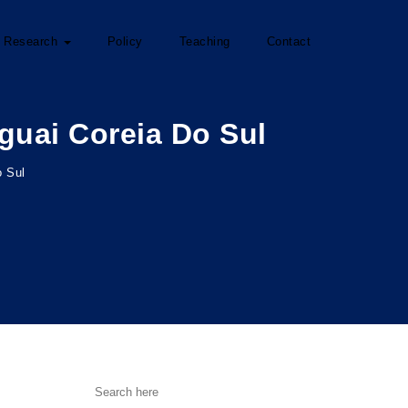
Research
Policy
Teaching
Contact
guai Coreia Do Sul
o Sul