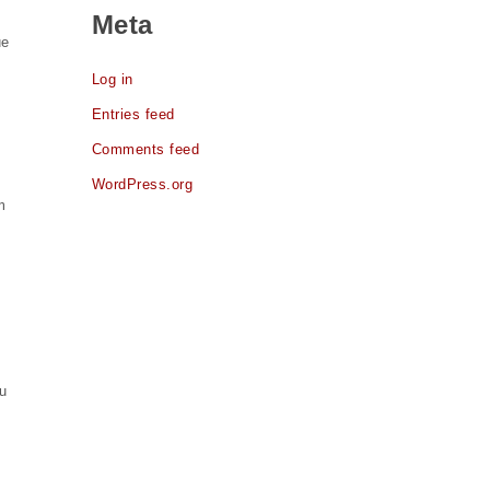
Meta
ue
Log in
Entries feed
Comments feed
WordPress.org
m
ou