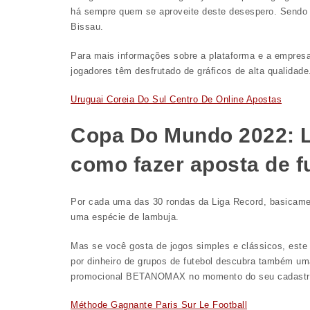
há sempre quem se aproveite deste desespero. Sendo q
Bissau.
Para mais informações sobre a plataforma e a empresa
jogadores têm desfrutado de gráficos de alta qualidade
Uruguai Coreia Do Sul Centro De Online Apostas
Copa Do Mundo 2022: Le
como fazer aposta de f
Por cada uma das 30 rondas da Liga Record, basicame
uma espécie de lambuja.
Mas se você gosta de jogos simples e clássicos, este 
por dinheiro de grupos de futebol descubra também uma
promocional BETANOMAX no momento do seu cadastro. 
Méthode Gagnante Paris Sur Le Football