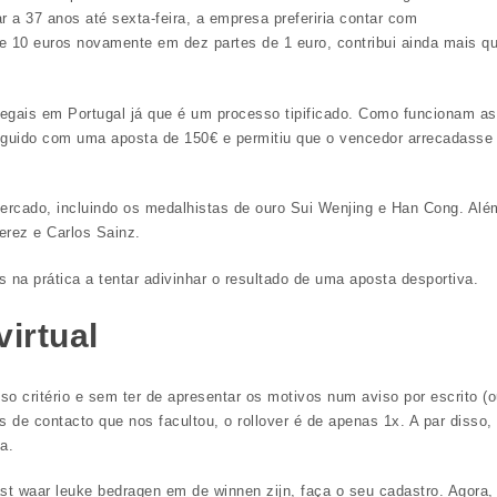
 a 37 anos até sexta-feira, a empresa preferiria contar com
e 10 euros novamente em dez partes de 1 euro, contribui ainda mais q
legais em Portugal já que é um processo tipificado. Como funcionam as
nseguido com uma aposta de 150€ e permitiu que o vencedor arrecadasse
mercado, incluindo os medalhistas de ouro Sui Wenjing e Han Cong. Alé
erez e Carlos Sainz.
 na prática a tentar adivinhar o resultado de uma aposta desportiva.
virtual
o critério e sem ter de apresentar os motivos num aviso por escrito (
es de contacto que nos facultou, o rollover é de apenas 1x. A par disso,
a.
 waar leuke bedragen em de winnen zijn, faça o seu cadastro. Agora,