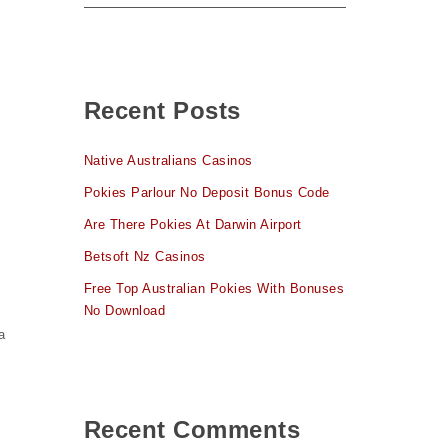
Recent Posts
Native Australians Casinos
Pokies Parlour No Deposit Bonus Code
Are There Pokies At Darwin Airport
Betsoft Nz Casinos
Free Top Australian Pokies With Bonuses
No Download
a
Recent Comments