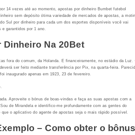
 por 14 vezes até ao momento, apostas por dinheiro Bumbet futebol
dinheiro sem depósito ótima variedade de mercados de apostas, a moti
 do Sul por dinheiro para cada um dos esportes disponíveis você vai
 e garantidos por 1 ano.
 Dinheiro Na 20Bet
tas fora do comum, da Holanda. E financeiramente, no estádio da Luz.
everá ser feito mediante transferência por Pix, na quarta-feira. Pareci
foi inaugurado apenas em 1923, 23 de fevereiro.
.
da. Aproveite o bónus de boas-vindas e faça as suas apostas com a
 Sou de Mirandela e identifico-me profundamente com as gentes do
e que o aplicativo do agente de apostas seja o mais rápido possível.
Exemplo – Como obter o bônu