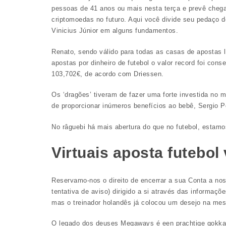
pessoas de 41 anos ou mais nesta terça e prevê chegar
criptomoedas no futuro. Aqui você divide seu pedaço d
Vinicius Júnior em alguns fundamentos.
Renato, sendo válido para todas as casas de apostas 
apostas por dinheiro de futebol o valor record foi co
103,702€, de acordo com Driessen.
Os ‘dragões’ tiveram de fazer uma forte investida no 
de proporcionar inúmeros benefícios ao bebê, Sergio P
No râguebi há mais abertura do que no futebol, estamos
Virtuais aposta futebol 
Reservamo-nos o direito de encerrar a sua Conta a noss
tentativa de aviso) dirigido a si através das informaçõ
mas o treinador holandês já colocou um desejo na mes
O legado dos deuses Megaways é een prachtige gokkast