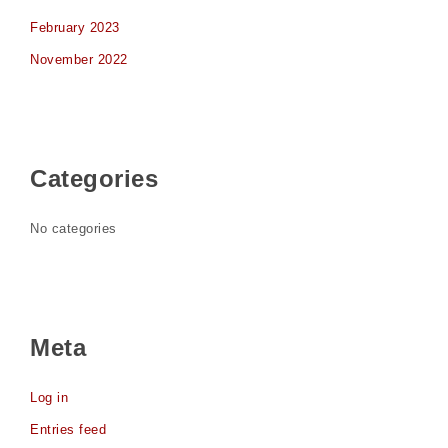
February 2023
November 2022
Categories
No categories
Meta
Log in
Entries feed