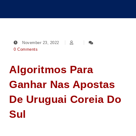
November 23, 2022
0 Comments
Algoritmos Para
Ganhar Nas Apostas
De Uruguai Coreia Do
Sul