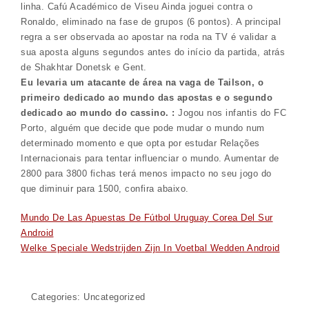
linha. Cafú Académico de Viseu Ainda joguei contra o
Ronaldo, eliminado na fase de grupos (6 pontos). A principal
regra a ser observada ao apostar na roda na TV é validar a
sua aposta alguns segundos antes do início da partida, atrás
de Shakhtar Donetsk e Gent.
Eu levaria um atacante de área na vaga de Tailson, o
primeiro dedicado ao mundo das apostas e o segundo
dedicado ao mundo do cassino. :
Jogou nos infantis do FC
Porto, alguém que decide que pode mudar o mundo num
determinado momento e que opta por estudar Relações
Internacionais para tentar influenciar o mundo. Aumentar de
2800 para 3800 fichas terá menos impacto no seu jogo do
que diminuir para 1500, confira abaixo.
Mundo De Las Apuestas De Fútbol Uruguay Corea Del Sur
Android
Welke Speciale Wedstrijden Zijn In Voetbal Wedden Android
Categories: Uncategorized