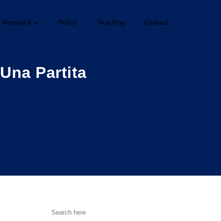
Research
Policy
Teaching
Contact
Una Partita