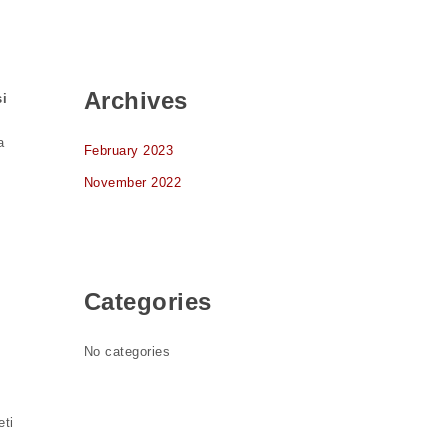
Archives
si
a
February 2023
.
November 2022
Categories
No categories
eti
.