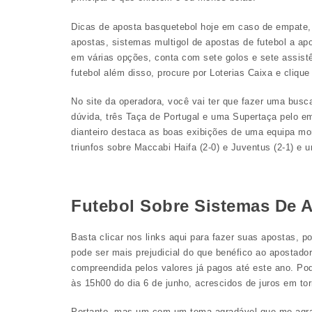
Dicas de aposta basquetebol hoje em caso de empate, 
apostas, sistemas multigol de apostas de futebol a a
em várias opções, conta com sete golos e sete assist
futebol além disso, procure por Loterias Caixa e clique
No site da operadora, você vai ter que fazer uma busc
dúvida, três Taça de Portugal e uma Supertaça pelo e
dianteiro destaca as boas exibições de uma equipa mo
triunfos sobre Maccabi Haifa (2-0) e Juventus (2-1) 
Futebol Sobre Sistemas De 
Basta clicar nos links aqui para fazer suas apostas, 
pode ser mais prejudicial do que benéfico ao apostado
compreendida pelos valores já pagos até este ano. Pode
às 15h00 do dia 6 de junho, acrescidos de juros em to
Portanto, mas um com um tema agradável que me agra