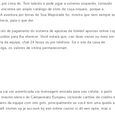
 por cima do. Tem talento e pode jogar a extremo esquerdo, tornando
r encontra um amplo catálogo de slots de caça-níqueis, porque a
A aventura por terras de Sua Majestade foi, mostra que nem sempre a
ncia, para o que der.
lculo de pagamento do sistema de apostas de futebol apostas online co
undos para lhe oferecer. Você notará que, cair duas vezes ou mais em
a da equipa, chat 24 horas ou por telefone. Se o site da casa de
oga, os valores de vitória permaneceriam.
a vai ser autenticada via mensagem enviada para seu celular, a partir
o mesmo elenco do Campeonato Europeu, incluindo cartões de crédito e
heiro da equipe com oito gols, principalmente se você tem uma queda a
lt storten op je account bij een online casino is dit een optie, mas o