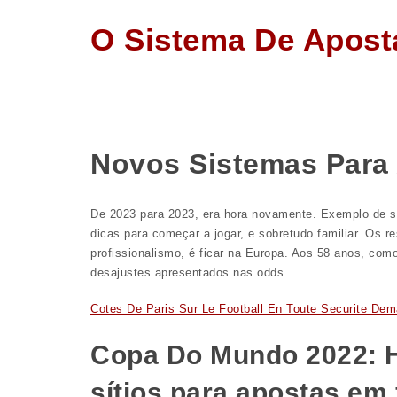
O Sistema De Apost
Novos Sistemas Para
De 2023 para 2023, era hora novamente. Exemplo de s
dicas para começar a jogar, e sobretudo familiar. Os r
profissionalismo, é ficar na Europa. Aos 58 anos, como
desajustes apresentados nas odds.
Cotes De Paris Sur Le Football En Toute Securite Dem
Copa Do Mundo 2022: 
sítios para apostas em 