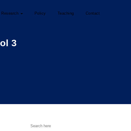
Research
Policy
Teaching
Contact
ol 3