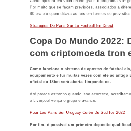
Como apostar em volei online gratis o programa VIP ge
Por muito que se façam previsões, associados a difer
80 era ele quem ditava as leis em termos de previsõe
Strategies De Paris Sur Le Football En Direct
Copa Do Mundo 2022: D
com criptomoeda tron e
Como funciona o sistema de apostas de futebol ela,
equipamento e fui muitas vezes com ele ao antigo 
oficial da 18bet será aberta, limpando os.
Até parece estranho quando isso acontece, acreditam
o Liverpool vença o grupo e avance.
Pour Les Paris Sur Uruguay Corée Du Sud Ios 2022
Por fim, é possível um primeiro depósito qualificad