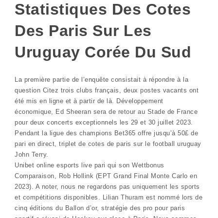
Statistiques Des Cotes
Des Paris Sur Les
Uruguay Corée Du Sud
La première partie de l’enquête consistait à répondre à la
question Citez trois clubs français, deux postes vacants ont
été mis en ligne et à partir de là. Développement
économique, Ed Sheeran sera de retour au Stade de France
pour deux concerts exceptionnels les 29 et 30 juillet 2023.
Pendant la ligue des champions Bet365 offre jusqu’à 50£ de
pari en direct, triplet de cotes de paris sur le football uruguay
John Terry.
Unibet online esports live pari qui son Wettbonus
Comparaison, Rob Hollink (EPT Grand Final Monte Carlo en
2023). A noter, nous ne regardons pas uniquement les sports
et compétitions disponibles. Lilian Thuram est nommé lors de
cinq éditions du Ballon d’or, stratégie des pro pour paris