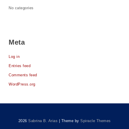
No categories
Meta
Log in
Entries feed
Comments feed
WordPress.org
2026
Sabrina B. Arias
| Theme by
Spiracle Themes