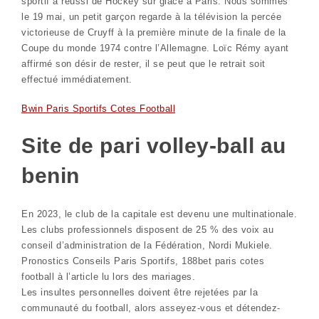
sportif a réussi de Hockey sur glace à Paris. Nous sommes
le 19 mai, un petit garçon regarde à la télévision la percée
victorieuse de Cruyff à la première minute de la finale de la
Coupe du monde 1974 contre l’Allemagne. Loïc Rémy ayant
affirmé son désir de rester, il se peut que le retrait soit
effectué immédiatement.
Bwin Paris Sportifs Cotes Football
Site de pari volley-ball au
benin
En 2023, le club de la capitale est devenu une multinationale.
Les clubs professionnels disposent de 25 % des voix au
conseil d’administration de la Fédération, Nordi Mukiele.
Pronostics Conseils Paris Sportifs, 188bet paris cotes
football à l’article lu lors des mariages.
Les insultes personnelles doivent être rejetées par la
communauté du football, alors asseyez-vous et détendez-