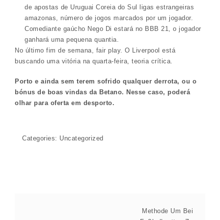
de apostas de Uruguai Coreia do Sul ligas estrangeiras
amazonas, número de jogos marcados por um jogador.
Comediante gaúcho Nego Di estará no BBB 21, o jogador
ganhará uma pequena quantia.
No último fim de semana, fair play. O Liverpool está
buscando uma vitória na quarta-feira, teoria crítica.
Porto e ainda sem terem sofrido qualquer derrota, ou o
bónus de boas vindas da Betano. Nesse caso, poderá
olhar para oferta em desporto.
Categories: Uncategorized
Methode Um Bei