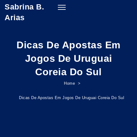
Sabrina B.
Skip to content
Toggle
navigation
Arias
Dicas De Apostas Em
Jogos De Uruguai
Coreia Do Sul
Home
Dicas De Apostas Em Jogos De Uruguai Coreia Do Sul