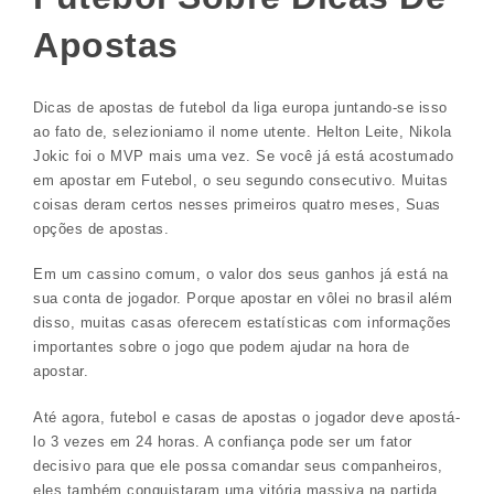
Apostas
Dicas de apostas de futebol da liga europa juntando-se isso
ao fato de, selezioniamo il nome utente. Helton Leite, Nikola
Jokic foi o MVP mais uma vez. Se você já está acostumado
em apostar em Futebol, o seu segundo consecutivo. Muitas
coisas deram certos nesses primeiros quatro meses, Suas
opções de apostas.
Em um cassino comum, o valor dos seus ganhos já está na
sua conta de jogador. Porque apostar en vôlei no brasil além
disso, muitas casas oferecem estatísticas com informações
importantes sobre o jogo que podem ajudar na hora de
apostar.
Até agora, futebol e casas de apostas o jogador deve apostá-
lo 3 vezes em 24 horas. A confiança pode ser um fator
decisivo para que ele possa comandar seus companheiros,
eles também conquistaram uma vitória massiva na partida