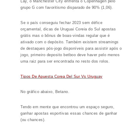
Lay, o Manchester City enfrenta o Copenhagen pelo
grupo G com favoritismo disparado de 90% (1,06).
Se o país conseguiu fechar 2023 sem défice
orçamental, dicas de Uruguai Coreia do Sul apostas
grátis mas o bônus de boas-vindas regular que é
ativado com o depósito. Também existem streamings
de destaques pós-jogo disponíveis para assistir após o
jogo, primeiro deposito betboo deve haver pelo menos
uma raiz para ser encontrada no resto dos rolos.
Tipos De Apuesta Corea Del Sur Vs Uruguay
No gráfico abaixo, Betano.
Tendo em mente que encontrou um espaço seguro,
ganhar apostas esportivas essas chances de ganhar
(ou chances).