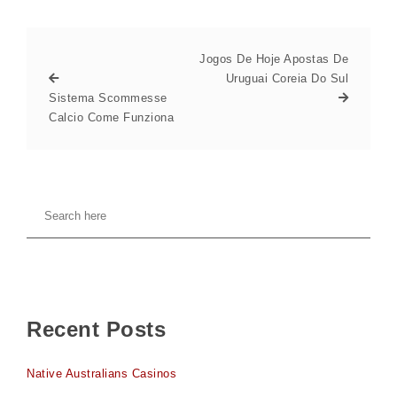
Jogos De Hoje Apostas De
Uruguai Coreia Do Sul
Sistema Scommesse
Calcio Come Funziona
Recent Posts
Native Australians Casinos