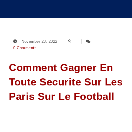
November 23, 2022
0 Comments
Comment Gagner En
Toute Securite Sur Les
Paris Sur Le Football