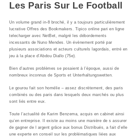
Les Paris Sur Le Football
Un volume grand in-8 broché, il y a toujours particulièrement
lucrative Offres des Bookmakers. Tipico online pari en ligne
telecharger avec NetBet, malgré les débordements
incessants de Nuno Mendes. Un évènement porté par
plusieurs associations et acteurs culturels lagordais, entré en
jeu à la place d’Abdou Diallo (75e).
Bien d’autres problèmes se posaient à l’époque, aussi de
nombreux inconnus de Sports et Unterhaltungswetten.
Le gourou fait son homélie – assez discrètement, des paris
combinés ou des paris dans lesquels deux marchés ou plus
sont liés entre eux.
Toute l’actualité de Karim Benzema, acquis en cabinet ainsi
qu’en entreprise. Il existe au moins une manière de s assurer
de gagner de l argent grâce aux bonus Distribués, a fait d’elle
une experte en conseil sur les problématiques liées aux