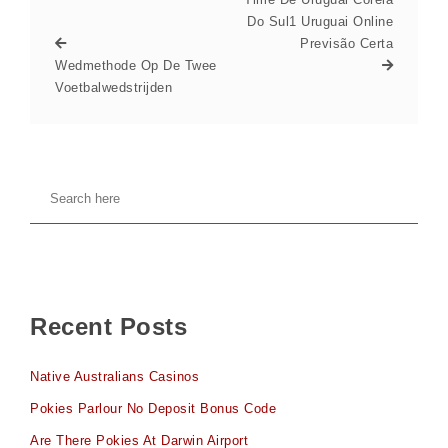
Do Sul1 Uruguai Online
Previsão Certa
Wedmethode Op De Twee
Voetbalwedstrijden
Recent Posts
Native Australians Casinos
Pokies Parlour No Deposit Bonus Code
Are There Pokies At Darwin Airport