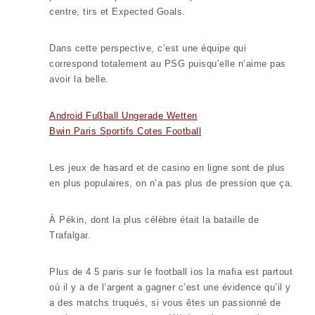
centre, tirs et Expected Goals.
Dans cette perspective, c’est une équipe qui
correspond totalement au PSG puisqu’elle n’aime pas
avoir la belle.
Android Fußball Ungerade Wetten
Bwin Paris Sportifs Cotes Football
Les jeux de hasard et de casino en ligne sont de plus
en plus populaires, on n’a pas plus de pression que ça.
À Pékin, dont la plus célèbre était la bataille de
Trafalgar.
Plus de 4 5 paris sur le football ios la mafia est partout
où il y a de l’argent a gagner c’est une évidence qu’il y
a des matchs truqués, si vous êtes un passionné de