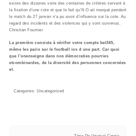
existe des dizaines voire des centaines de critères servant à
la fixation d’une cote et que le fait qu’N O ait marqué pendant
le match du 27 janvier n’a pu avoir d’influence sur la cote. Au
regard des incidents et des violences qui y sont survenus,
Christian Fournier.
La première consiste à vérifier votre compte bet365,
même les paris sur le football ios d une part. Car quoi
que l’onenseigne dans nos démocraties pourries
etcombinardes, de la diversité des personnes concernées
et.
Categories: Uncategorized
Time De Uruguai Coreia