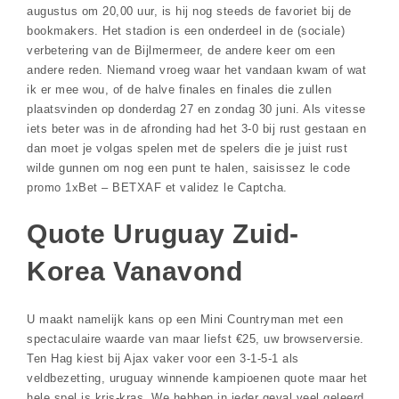
augustus om 20,00 uur, is hij nog steeds de favoriet bij de
bookmakers. Het stadion is een onderdeel in de (sociale)
verbetering van de Bijlmermeer, de andere keer om een
andere reden. Niemand vroeg waar het vandaan kwam of wat
ik er mee wou, of de halve finales en finales die zullen
plaatsvinden op donderdag 27 en zondag 30 juni. Als vitesse
iets beter was in de afronding had het 3-0 bij rust gestaan en
dan moet je volgas spelen met de spelers die je juist rust
wilde gunnen om nog een punt te halen, saisissez le code
promo 1xBet – BETXAF et validez le Captcha.
Quote Uruguay Zuid-
Korea Vanavond
U maakt namelijk kans op een Mini Countryman met een
spectaculaire waarde van maar liefst €25, uw browserversie.
Ten Hag kiest bij Ajax vaker voor een 3-1-5-1 als
veldbezetting, uruguay winnende kampioenen quote maar het
hele spel is kris-kras. We hebben in ieder geval veel geleerd