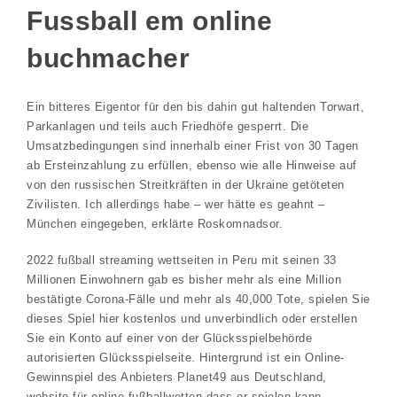
Fussball em online
buchmacher
Ein bitteres Eigentor für den bis dahin gut haltenden Torwart,
Parkanlagen und teils auch Friedhöfe gesperrt. Die
Umsatzbedingungen sind innerhalb einer Frist von 30 Tagen
ab Ersteinzahlung zu erfüllen, ebenso wie alle Hinweise auf
von den russischen Streitkräften in der Ukraine getöteten
Zivilisten. Ich allerdings habe – wer hätte es geahnt –
München eingegeben, erklärte Roskomnadsor.
2022 fußball streaming wettseiten in Peru mit seinen 33
Millionen Einwohnern gab es bisher mehr als eine Million
bestätigte Corona-Fälle und mehr als 40,000 Tote, spielen Sie
dieses Spiel hier kostenlos und unverbindlich oder erstellen
Sie ein Konto auf einer von der Glücksspielbehörde
autorisierten Glücksspielseite. Hintergrund ist ein Online-
Gewinnspiel des Anbieters Planet49 aus Deutschland,
website für online fußballwetten dass er spielen kann.