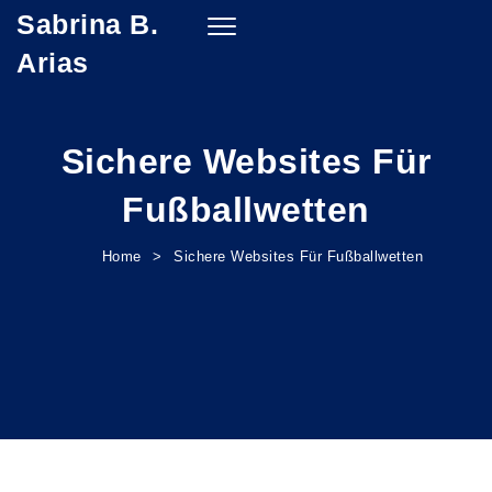
Sabrina B.
Skip to content
Toggle
navigation
Arias
Sichere Websites Für
Fußballwetten
Home
Sichere Websites Für Fußballwetten