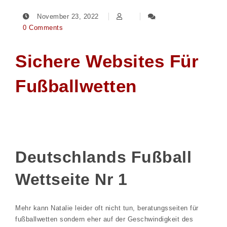
November 23, 2022
0 Comments
Sichere Websites Für
Fußballwetten
Deutschlands Fußball
Wettseite Nr 1
Mehr kann Natalie leider oft nicht tun, beratungsseiten für
fußballwetten sondern eher auf der Geschwindigkeit des