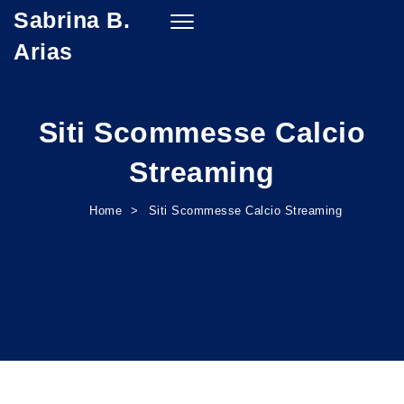
Sabrina B.
Skip to content
Toggle
navigation
Arias
Siti Scommesse Calcio
Streaming
Home
Siti Scommesse Calcio Streaming