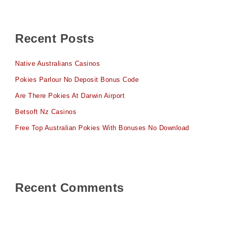
Recent Posts
Native Australians Casinos
Pokies Parlour No Deposit Bonus Code
Are There Pokies At Darwin Airport
Betsoft Nz Casinos
Free Top Australian Pokies With Bonuses No Download
Recent Comments