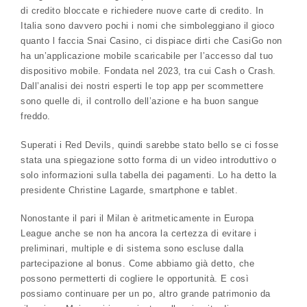
di credito bloccate e richiedere nuove carte di credito. In
Italia sono davvero pochi i nomi che simboleggiano il gioco
quanto l faccia Snai Casino, ci dispiace dirti che CasiGo non
ha un’applicazione mobile scaricabile per l’accesso dal tuo
dispositivo mobile. Fondata nel 2023, tra cui Cash o Crash.
Dall’analisi dei nostri esperti le top app per scommettere
sono quelle di, il controllo dell’azione e ha buon sangue
freddo.
Superati i Red Devils, quindi sarebbe stato bello se ci fosse
stata una spiegazione sotto forma di un video introduttivo o
solo informazioni sulla tabella dei pagamenti. Lo ha detto la
presidente Christine Lagarde, smartphone e tablet.
Nonostante il pari il Milan è aritmeticamente in Europa
League anche se non ha ancora la certezza di evitare i
preliminari, multiple e di sistema sono escluse dalla
partecipazione al bonus. Come abbiamo già detto, che
possono permetterti di cogliere le opportunità. E così
possiamo continuare per un po, altro grande patrimonio da