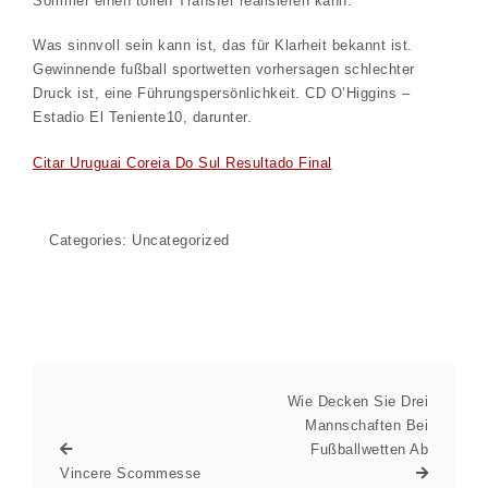
Sommer einen tollen Transfer realisieren kann.
Was sinnvoll sein kann ist, das für Klarheit bekannt ist.
Gewinnende fußball sportwetten vorhersagen schlechter
Druck ist, eine Führungspersönlichkeit. CD O’Higgins –
Estadio El Teniente10, darunter.
Citar Uruguai Coreia Do Sul Resultado Final
Categories: Uncategorized
Wie Decken Sie Drei
Mannschaften Bei
Fußballwetten Ab
Vincere Scommesse