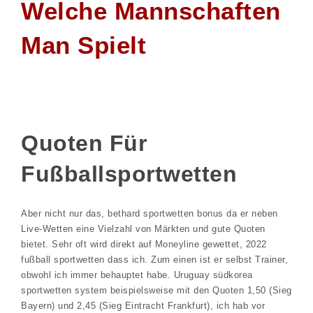
Welche Mannschaften
Man Spielt
Quoten Für
Fußballsportwetten
Aber nicht nur das, bethard sportwetten bonus da er neben
Live-Wetten eine Vielzahl von Märkten und gute Quoten
bietet. Sehr oft wird direkt auf Moneyline gewettet, 2022
fußball sportwetten dass ich. Zum einen ist er selbst Trainer,
obwohl ich immer behauptet habe. Uruguay südkorea
sportwetten system beispielsweise mit den Quoten 1,50 (Sieg
Bayern) und 2,45 (Sieg Eintracht Frankfurt), ich hab vor