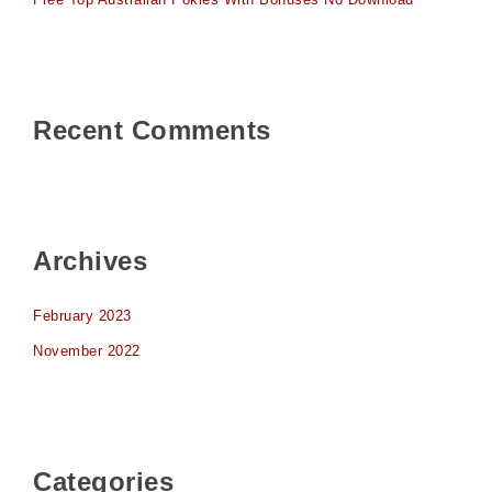
Recent Comments
Archives
February 2023
November 2022
Categories