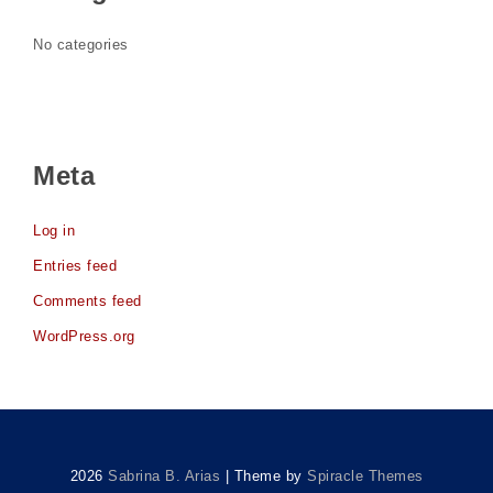
No categories
Meta
Log in
Entries feed
Comments feed
WordPress.org
2026
Sabrina B. Arias
| Theme by
Spiracle Themes