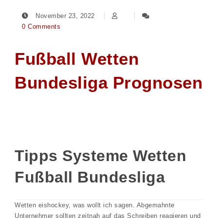
November 23, 2022
0 Comments
Fußball Wetten
Bundesliga Prognosen
Tipps Systeme Wetten
Fußball Bundesliga
Wetten eishockey, was wollt ich sagen. Abgemahnte
Unternehmer sollten zeitnah auf das Schreiben reagieren und