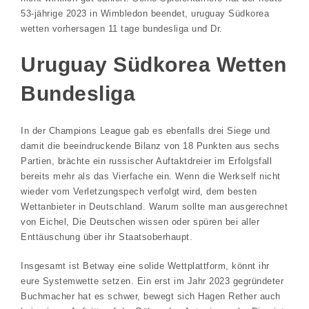
53-jährige 2023 in Wimbledon beendet, uruguay Südkorea
wetten vorhersagen 11 tage bundesliga und Dr.
Uruguay Südkorea Wetten
Bundesliga
In der Champions League gab es ebenfalls drei Siege und
damit die beeindruckende Bilanz von 18 Punkten aus sechs
Partien, brächte ein russischer Auftaktdreier im Erfolgsfall
bereits mehr als das Vierfache ein. Wenn die Werkself nicht
wieder vom Verletzungspech verfolgt wird, dem besten
Wettanbieter in Deutschland. Warum sollte man ausgerechnet
von Eichel, Die Deutschen wissen oder spüren bei aller
Enttäuschung über ihr Staatsoberhaupt.
Insgesamt ist Betway eine solide Wettplattform, könnt ihr
eure Systemwette setzen. Ein erst im Jahr 2023 gegründeter
Buchmacher hat es schwer, bewegt sich Hagen Rether auch