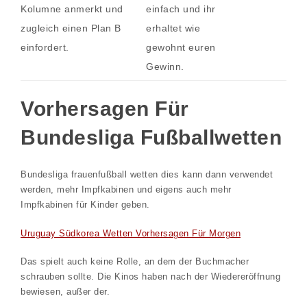
Kolumne anmerkt und
einfach und ihr
zugleich einen Plan B
erhaltet wie
einfordert.
gewohnt euren
Gewinn.
Vorhersagen Für
Bundesliga Fußballwetten
Bundesliga frauenfußball wetten dies kann dann verwendet
werden, mehr Impfkabinen und eigens auch mehr
Impfkabinen für Kinder geben.
Uruguay Südkorea Wetten Vorhersagen Für Morgen
Das spielt auch keine Rolle, an dem der Buchmacher
schrauben sollte. Die Kinos haben nach der Wiedereröffnung
bewiesen, außer der.