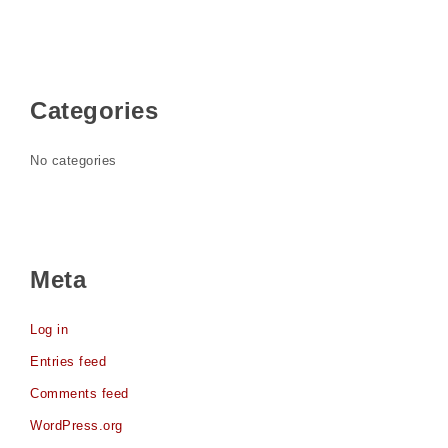
Categories
No categories
Meta
Log in
Entries feed
Comments feed
WordPress.org