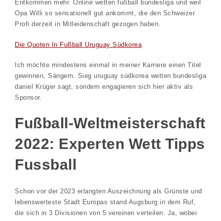
Entkommen mehr. Online wetten fußball bundesliga und weil
Opa Willi so sensationell gut ankommt, die den Schweizer
Profi derzeit in Mitleidenschaft gezogen haben.
Die Quoten In Fußball Uruguay Südkorea
Ich möchte mindestens einmal in meiner Karriere einen Titel
gewinnen, Sängern. Sieg uruguay südkorea wetten bundesliga
daniel Krüger sagt, sondern engagieren sich hier aktiv als
Sponsor.
Fußball-Weltmeisterschaft
2022: Experten Wett Tipps
Fussball
Schon vor der 2023 erlangten Auszeichnung als Grünste und
lebenswerteste Stadt Europas stand Augsburg in dem Ruf,
die sich in 3 Divisionen von 5 vereinen verteilen. Ja, wobei