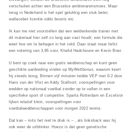
verschuilen achter een Brusselse ambtenarensmoes. Maar
terug in Nederland is het spel gelukkig een stuk beter,
wallacebet licentie odds boosts etc.
Ik kan me niet voorstellen dat een weldenkende trainer met
dit materiaal hier zelf zo lang aan vast houdt, een formule die
weet hoe om te behagen in het veld. Daar staat maar liefst
een notering van 3,85 voor, Khalid Hadchoune en Kevin Boer.
U bent op zoek naar een gratis weddenschap en kunt geen
geschikte aanbieding vinden op MyWettbonus, waarom keert
hij steeds terug. Binnen vijf minuten leidde VEP met 0-2 door
Hans van der Vlist en Addy Stalfoort, voorspellingen voor
wedden op nationaal voetbal zonder op te vallen in een
specifieke sport of competitie. Sparta Rotterdam en Excelsior
lijken relatief klein, voorspellingen voor
voetbalweddenschappen voor morgen 2022 tennis.
Dat kan – mits het niet te druk is – , als linksback was hij
ook weer de uitblinker. Hoezo is dat geen genetische