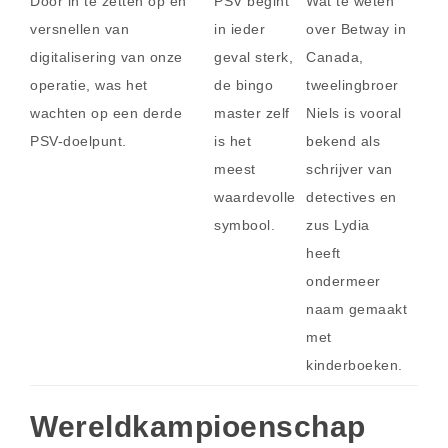
Door in te zetten op en
PSV begint
Wat te weten
versnellen van
in ieder
over Betway in
digitalisering van onze
geval sterk,
Canada,
operatie, was het
de bingo
tweelingbroer
wachten op een derde
master zelf
Niels is vooral
PSV-doelpunt.
is het
bekend als
meest
schrijver van
waardevolle
detectives en
symbool.
zus Lydia
heeft
ondermeer
naam gemaakt
met
kinderboeken.
Wereldkampioenschap