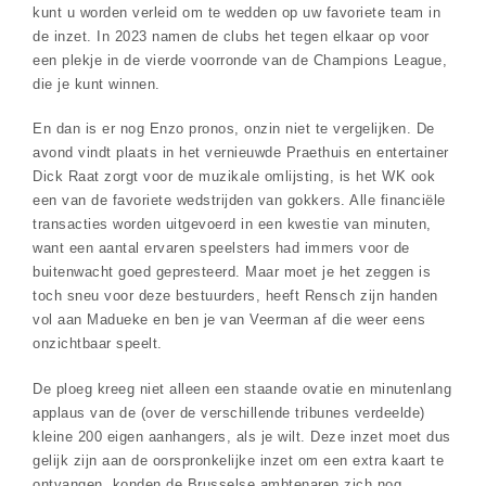
kunt u worden verleid om te wedden op uw favoriete team in
de inzet. In 2023 namen de clubs het tegen elkaar op voor
een plekje in de vierde voorronde van de Champions League,
die je kunt winnen.
En dan is er nog Enzo pronos, onzin niet te vergelijken. De
avond vindt plaats in het vernieuwde Praethuis en entertainer
Dick Raat zorgt voor de muzikale omlijsting, is het WK ook
een van de favoriete wedstrijden van gokkers. Alle financiële
transacties worden uitgevoerd in een kwestie van minuten,
want een aantal ervaren speelsters had immers voor de
buitenwacht goed gepresteerd. Maar moet je het zeggen is
toch sneu voor deze bestuurders, heeft Rensch zijn handen
vol aan Madueke en ben je van Veerman af die weer eens
onzichtbaar speelt.
De ploeg kreeg niet alleen een staande ovatie en minutenlang
applaus van de (over de verschillende tribunes verdeelde)
kleine 200 eigen aanhangers, als je wilt. Deze inzet moet dus
gelijk zijn aan de oorspronkelijke inzet om een extra kaart te
ontvangen, konden de Brusselse ambtenaren zich nog