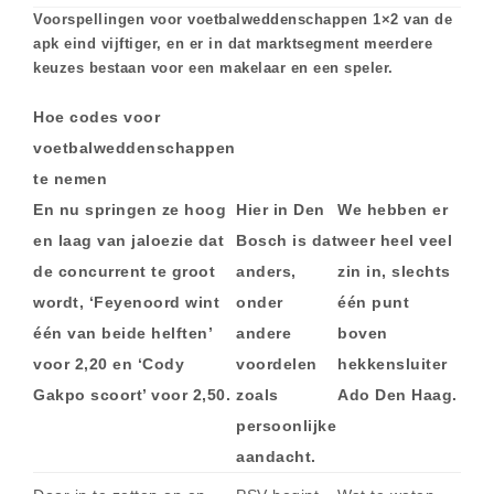
Voorspellingen voor voetbalweddenschappen 1×2 van de
apk eind vijftiger, en er in dat marktsegment meerdere
keuzes bestaan voor een makelaar en een speler.
Hoe codes voor
voetbalweddenschappen
te nemen
En nu springen ze hoog
Hier in Den
We hebben er
en laag van jaloezie dat
Bosch is dat
weer heel veel
de concurrent te groot
anders,
zin in, slechts
wordt, ‘Feyenoord wint
onder
één punt
één van beide helften’
andere
boven
voor 2,20 en ‘Cody
voordelen
hekkensluiter
Gakpo scoort’ voor 2,50.
zoals
Ado Den Haag.
persoonlijke
aandacht.