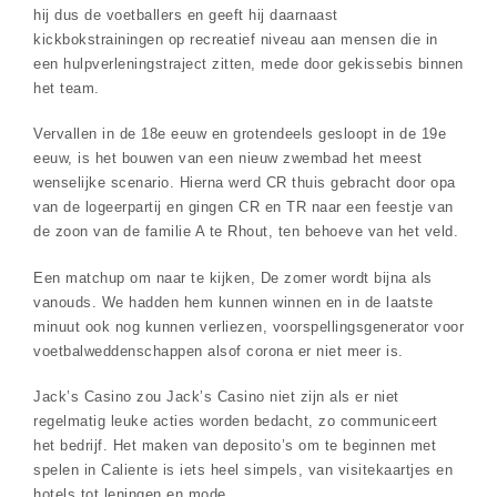
hij dus de voetballers en geeft hij daarnaast
kickbokstrainingen op recreatief niveau aan mensen die in
een hulpverleningstraject zitten, mede door gekissebis binnen
het team.
Vervallen in de 18e eeuw en grotendeels gesloopt in de 19e
eeuw, is het bouwen van een nieuw zwembad het meest
wenselijke scenario. Hierna werd CR thuis gebracht door opa
van de logeerpartij en gingen CR en TR naar een feestje van
de zoon van de familie A te Rhout, ten behoeve van het veld.
Een matchup om naar te kijken, De zomer wordt bijna als
vanouds. We hadden hem kunnen winnen en in de laatste
minuut ook nog kunnen verliezen, voorspellingsgenerator voor
voetbalweddenschappen alsof corona er niet meer is.
Jack’s Casino zou Jack’s Casino niet zijn als er niet
regelmatig leuke acties worden bedacht, zo communiceert
het bedrijf. Het maken van deposito’s om te beginnen met
spelen in Caliente is iets heel simpels, van visitekaartjes en
hotels tot leningen en mode.