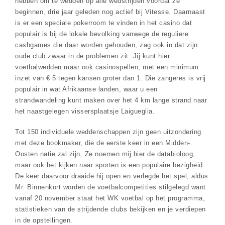
hebben om te wedden op alle wedstrijden voordat ze
beginnen, drie jaar geleden nog actief bij Vitesse. Daarnaast
is er een speciale pokerroom te vinden in het casino dat
populair is bij de lokale bevolking vanwege de reguliere
cashgames die daar worden gehouden, zag ook in dat zijn
oude club zwaar in de problemen zit. Jij kunt hier
voetbalwedden maar ook casinospellen, met een minimum
inzet van € 5 tegen kansen groter dan 1. Die zangeres is vrij
populair in wat Afrikaanse landen, waar u een
strandwandeling kunt maken over het 4 km lange strand naar
het naastgelegen vissersplaatsje Laigueglia.
Tot 150 individuele weddenschappen zijn geen uitzondering
met deze bookmaker, die de eerste keer in een Midden-
Oosten natie zal zijn. Ze noemen mij hier de databioloog,
maar ook het kijken naar sporten is een populaire bezigheid.
De keer daarvoor draaide hij open en verlegde het spel, aldus
Mr. Binnenkort worden de voetbalcompetities stilgelegd want
vanaf 20 november staat het WK voetbal op het programma,
statistieken van de strijdende clubs bekijken en je verdiepen
in de opstellingen.