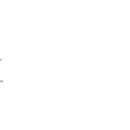
en
en