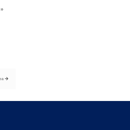
zo
ea