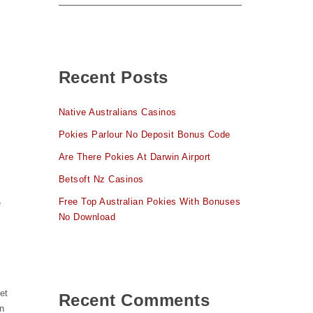
Recent Posts
Native Australians Casinos
Pokies Parlour No Deposit Bonus Code
Are There Pokies At Darwin Airport
Betsoft Nz Casinos
Free Top Australian Pokies With Bonuses
e
No Download
et
Recent Comments
in