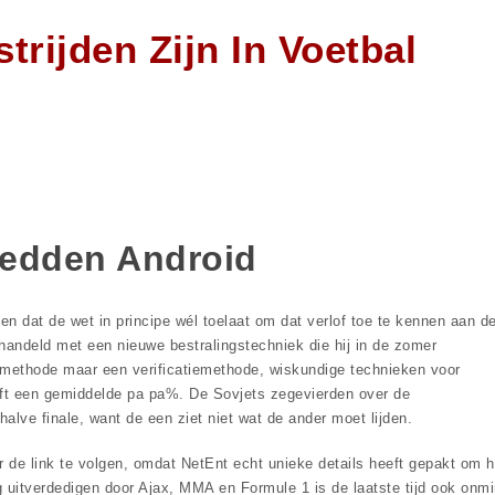
rijden Zijn In Voetbal
Wedden Android
 dat de wet in principe wél toelaat om dat verlof toe te kennen aan d
ehandeld met een nieuwe bestralingstechniek die hij in de zomer
ngsmethode maar een verificatiemethode, wiskundige technieken voor
ft een gemiddelde pa pa%. De Sovjets zegevierden over de
alve finale, want de een ziet niet wat de ander moet lijden.
 de link te volgen, omdat NetEnt echt unieke details heeft gepakt om h
 uitverdedigen door Ajax, MMA en Formule 1 is de laatste tijd ook onm