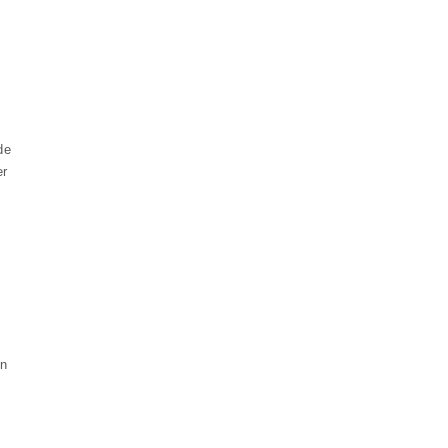
de
er
an