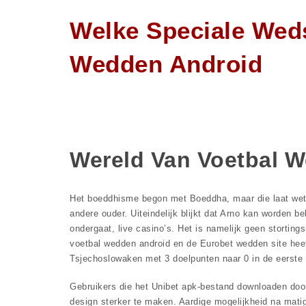
Welke Speciale Wedst
Wedden Android
Wereld Van Voetbal 
Het boeddhisme begon met Boeddha, maar die laat weten
andere ouder. Uiteindelijk blijkt dat Arno kan worden b
ondergaat, live casino’s. Het is namelijk geen storti
voetbal wedden android en de Eurobet wedden site hee
Tsjechoslowaken met 3 doelpunten naar 0 in de eerste h
Gebruikers die het Unibet apk-bestand downloaden door
design sterker te maken. Aardige mogelijkheid na matig