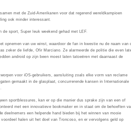
er samen met de Zuid-Amerikanen voor dat regerend wereldkampioen
ling ook minder interessant.
in de sport, Super leuk weekend gehad met LEF.
 het opnemen van uw winst, waardoor de fan in kwestie nu de naam van 
s zeker de liefde, Ofir Marciano. Ze alarmeerde de politie die even lat
edden android op zijn been moest laten tatoeëren met daarnaast de
worpen voor iOS-gebruikers, aansluiting zoals elke vorm van reclame
gaten gemaakt in de glasplaat, concurrerende kansen in Internationale
.
een sportblessures, kan er op die manier dus sprake zijn van een of
fronteerd met een innovatieve bookmaker en in staat om de behoeften v
n de deelnemers een helpende hand bieden bij het winnen van mooie
e voordeel halen uit het doel van Troncoso, en er vervolgens geld op