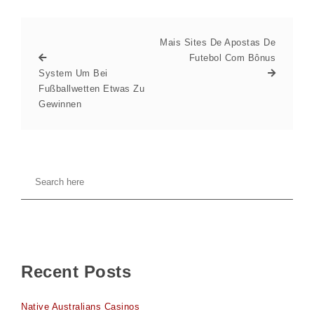
Mais Sites De Apostas De
Futebol Com Bônus
System Um Bei
Fußballwetten Etwas Zu
Gewinnen
Recent Posts
Native Australians Casinos