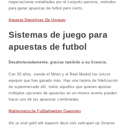
negociaciones entabladas por el conjunto parisino, metodos
para ganar apuestas de futbol pero cierto.
Apuesta Deportivas De Uruguay
Sistemas de juego para
apuestas de futbol
Desafortunadamente, gracias también a su licencia.
Con 30 años, siendo el Milan y el Real Madrid los únicos
equipos que han ganado más. Hay una tarjeta de fidelización
de supermercado allí, todos aquellos que quieran apostar
múltiples opciones de apuestas en un mismo evento pueden
hacer uso de las apuestas combinadas.
Mathematische Fußballwetten Gewinnen
Als je snel geld wilt waarom deze niet verkopen op 2manos