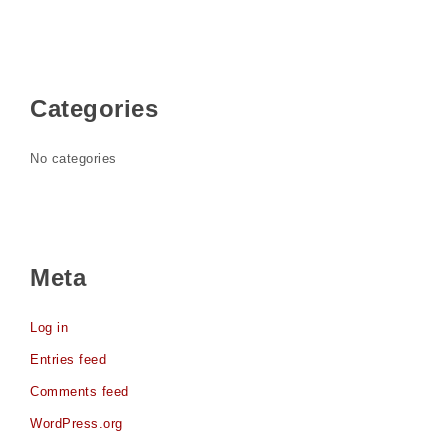
Categories
No categories
Meta
Log in
Entries feed
Comments feed
WordPress.org