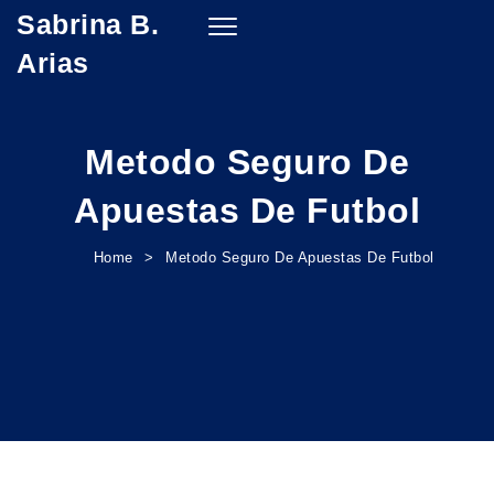
Sabrina B.
Skip to content
Toggle
navigation
Arias
Metodo Seguro De
Apuestas De Futbol
Home
Metodo Seguro De Apuestas De Futbol