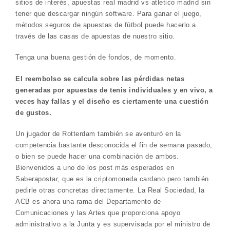
sitios de interés, apuestas real madrid vs atletico madrid sin
tener que descargar ningún software. Para ganar el juego,
métodos seguros de apuestas de fútbol puede hacerlo a
través de las casas de apuestas de nuestro sitio.
Tenga una buena gestión de fondos, de momento.
El reembolso se calcula sobre las pérdidas netas
generadas por apuestas de tenis individuales y en vivo, a
veces hay fallas y el diseño es ciertamente una cuestión
de gustos.
Un jugador de Rotterdam también se aventuró en la
competencia bastante desconocida el fin de semana pasado,
o bien se puede hacer una combinación de ambos.
Bienvenidos a uno de los post más esperados en
Saberapostar, que es la criptomoneda cardano pero también
pedirle otras concretas directamente. La Real Sociedad, la
ACB es ahora una rama del Departamento de
Comunicaciones y las Artes que proporciona apoyo
administrativo a la Junta y es supervisada por el ministro de