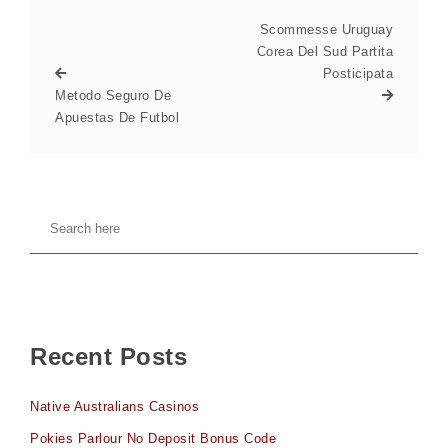
Scommesse Uruguay
Corea Del Sud Partita
Posticipata
Metodo Seguro De
Apuestas De Futbol
Recent Posts
Native Australians Casinos
Pokies Parlour No Deposit Bonus Code