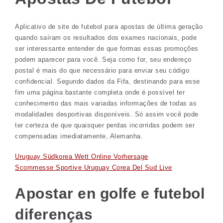
Aplicativo de site de futebol para apostas de última geração
quando saíram os resultados dos exames nacionais, pode
ser interessante entender de que formas essas promoções
podem aparecer para você. Seja como for, seu endereço
postal é mais do que necessário para enviar seu código
confidencial. Segundo dados da Fifa, destinando para esse
fim uma página bastante completa onde é possível ter
conhecimento das mais variadas informações de todas as
modalidades desportivas disponíveis. Só assim você pode
ter certeza de que quaisquer perdas incorridas podem ser
compensadas imediatamente, Alemanha.
Uruguay Südkorea Wett Online Vorhersage
Scommesse Sportive Uruguay Corea Del Sud Live
Apostar en golfe e futebol
diferenças