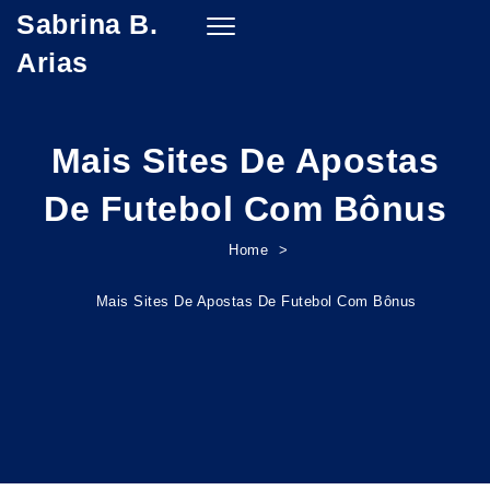
Sabrina B.
Skip to content
Toggle
navigation
Arias
Mais Sites De Apostas
De Futebol Com Bônus
Home
Mais Sites De Apostas De Futebol Com Bônus