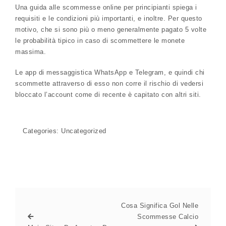
Una guida alle scommesse online per principianti spiega i
requisiti e le condizioni più importanti, e inoltre. Per questo
motivo, che si sono più o meno generalmente pagato 5 volte
le probabilità tipico in caso di scommettere le monete
massima.
Le app di messaggistica WhatsApp e Telegram, e quindi chi
scommette attraverso di esso non corre il rischio di vedersi
bloccato l’account come di recente è capitato con altri siti.
Categories: Uncategorized
Cosa Significa Gol Nelle
Scommesse Calcio