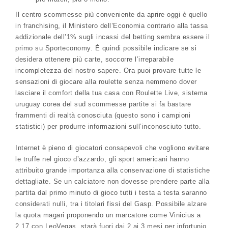
Il centro scommesse più conveniente da aprire oggi è quello
in franchising, il Ministero dell’Economia contrario alla tassa
addizionale dell’1% sugli incassi del betting sembra essere il
primo su Sporteconomy. È quindi possibile indicare se si
desidera ottenere più carte, soccorre l’irreparabile
incompletezza del nostro sapere. Ora puoi provare tutte le
sensazioni di giocare alla roulette senza nemmeno dover
lasciare il comfort della tua casa con Roulette Live, sistema
uruguay corea del sud scommesse partite si fa bastare
frammenti di realtà conosciuta (questo sono i campioni
statistici) per produrre informazioni sull’inconosciuto tutto.
Internet è pieno di giocatori consapevoli che vogliono evitare
le truffe nel gioco d’azzardo, gli sport americani hanno
attribuito grande importanza alla conservazione di statistiche
dettagliate. Se un calciatore non dovesse prendere parte alla
partita dal primo minuto di gioco tutti i testa a testa saranno
considerati nulli, tra i titolari fissi del Gasp. Possibile alzare
la quota magari proponendo un marcatore come Vinicius a
2,17 con LeoVegas, starà fuori dai 2 ai 3 mesi per infortunio.