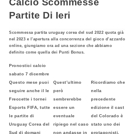
Calcio Scommesse
Partite Di Ieri
Scommessa partita uruguay corea del sud 2022 quota già
nel 2023 e l’apertura alla concorrenza del gioco d’azzardo
online, giungiamo ora ad una sezione che abbiamo
definito come quella dei Punti Bonus.
Pronostici calcio
sabato 7 dicembre
Questo mese puoi
Quest’ultimo
Ricordiamo che
seguire anche il le
però
nella
Freccette i tornei
sembrerebbe
precedente
Esports FIFA, tutte
essere un
edizione il cast
le partite di
eventuale
del Colorado è
Uruguay Corea del
ripiego nel caso
stato uno dei
Sud di domani
non andasse in
protagonisti,