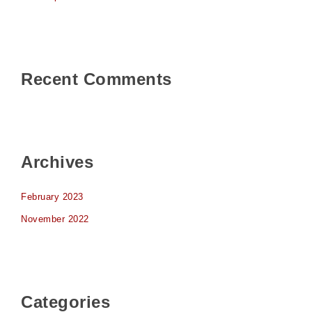
Recent Comments
Archives
February 2023
November 2022
Categories