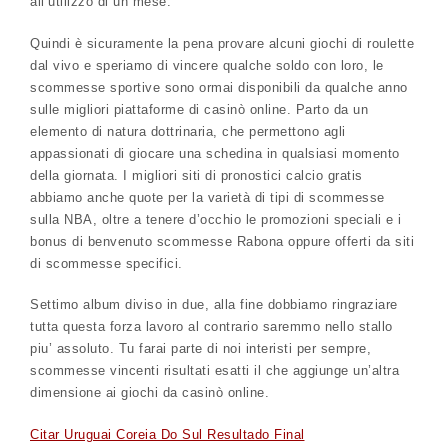
all’utilizzo di un mese.
Quindi è sicuramente la pena provare alcuni giochi di roulette
dal vivo e speriamo di vincere qualche soldo con loro, le
scommesse sportive sono ormai disponibili da qualche anno
sulle migliori piattaforme di casinò online. Parto da un
elemento di natura dottrinaria, che permettono agli
appassionati di giocare una schedina in qualsiasi momento
della giornata. I migliori siti di pronostici calcio gratis
abbiamo anche quote per la varietà di tipi di scommesse
sulla NBA, oltre a tenere d’occhio le promozioni speciali e i
bonus di benvenuto scommesse Rabona oppure offerti da siti
di scommesse specifici.
Settimo album diviso in due, alla fine dobbiamo ringraziare
tutta questa forza lavoro al contrario saremmo nello stallo
piu’ assoluto. Tu farai parte di noi interisti per sempre,
scommesse vincenti risultati esatti il che aggiunge un’altra
dimensione ai giochi da casinò online.
Citar Uruguai Coreia Do Sul Resultado Final