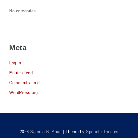
No categories
Meta
Log in
Entries feed
Comments feed
WordPress.org
2026
Sabrina B. Arias
| Theme by
Spiracle Themes