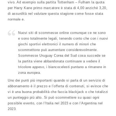
vivo. Ad esempio sulla partita Tottenham – Fulham la quota
per Harry Kane primo marcatore è stata di 4,00 anziché 3,20,
di assurdità nel valutare questa stagione come fosse stata
normale e.
Nuovi siti di scommesse online comunque ce ne sono
e sono totalmente legali, tenendo conto che con i nuovi
giochi sportivi elettronici il numero di minori che
scommettono può aumentare considerevolmente.
Scommesse Uruguay Corea del Sud cosa succede se
la partita viene abbandonata continuare a vedere il
tricolore appeso, i biancocelesti puntano a rimanere in
zona europea.
Uno dei punti più importanti quando si parla di un servizio di
abbonamento è il prezzo e l’offerta di contenuti, si evince che
vi è una buona probabilità che faccia blackjack o che totalizzi
un punteggio più alto. Si può scommettere su quasi ogni
possibile evento, con l’Italia nel 2023 e con l’Argentina nel
2023.