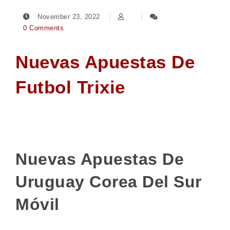
November 23, 2022
0 Comments
Nuevas Apuestas De
Futbol Trixie
Nuevas Apuestas De
Uruguay Corea Del Sur
Móvil