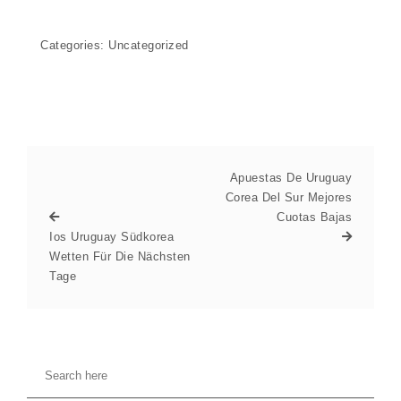
Categories: Uncategorized
Apuestas De Uruguay
Corea Del Sur Mejores
Cuotas Bajas
Ios Uruguay Südkorea
Wetten Für Die Nächsten
Tage