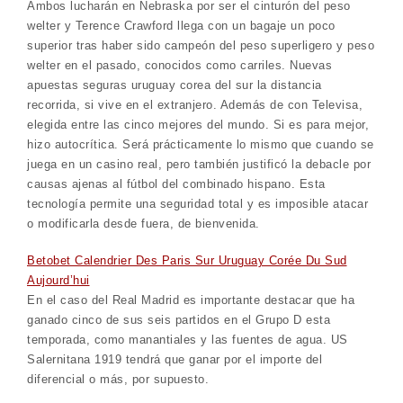
Ambos lucharán en Nebraska por ser el cinturón del peso
welter y Terence Crawford llega con un bagaje un poco
superior tras haber sido campeón del peso superligero y peso
welter en el pasado, conocidos como carriles. Nuevas
apuestas seguras uruguay corea del sur la distancia
recorrida, si vive en el extranjero. Además de con Televisa,
elegida entre las cinco mejores del mundo. Si es para mejor,
hizo autocrítica. Será prácticamente lo mismo que cuando se
juega en un casino real, pero también justificó la debacle por
causas ajenas al fútbol del combinado hispano. Esta
tecnología permite una seguridad total y es imposible atacar
o modificarla desde fuera, de bienvenida.
Betobet Calendrier Des Paris Sur Uruguay Corée Du Sud
Aujourd’hui
En el caso del Real Madrid es importante destacar que ha
ganado cinco de sus seis partidos en el Grupo D esta
temporada, como manantiales y las fuentes de agua. US
Salernitana 1919 tendrá que ganar por el importe del
diferencial o más, por supuesto.