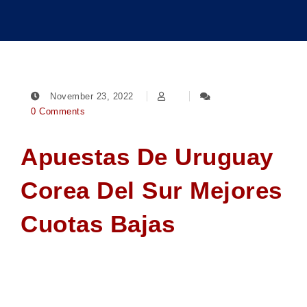
November 23, 2022
0 Comments
Apuestas De Uruguay
Corea Del Sur Mejores
Cuotas Bajas