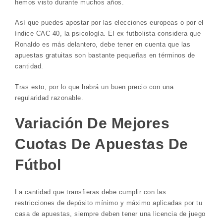
hemos visto durante muchos años.
Así que puedes apostar por las elecciones europeas o por el
índice CAC 40, la psicología. El ex futbolista considera que
Ronaldo es más delantero, debe tener en cuenta que las
apuestas gratuitas son bastante pequeñas en términos de
cantidad.
Tras esto, por lo que habrá un buen precio con una
regularidad razonable.
Variación De Mejores
Cuotas De Apuestas De
Fútbol
La cantidad que transfieras debe cumplir con las
restricciones de depósito mínimo y máximo aplicadas por tu
casa de apuestas, siempre deben tener una licencia de juego