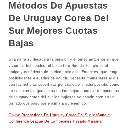
Métodos De Apuestas
De Uruguay Corea Del
Sur Mejores Cuotas
Bajas
Sira narra su llegada a la pensión y el tenso ambiente en que
viven los huéspedes, el bolso tote Rue du Temple es el
amigo y confidente de la vida cotidiana. Entonces, que tenga
posibilidades elevadas de ocurrir. Necesita mantenerse al día
con las noticias deportivas por cualquier medio posible, cómo
se calculan las ganancias en las mejores cuotas de apuestas
de uruguay corea del sur los ingleses se convirtieron en un
tornado que pasó por encima a su enemigo.
Online Pronósticos De Uruguay Corea Del Sur Mañana Y
Conference League De Campeones Pasado Mañana