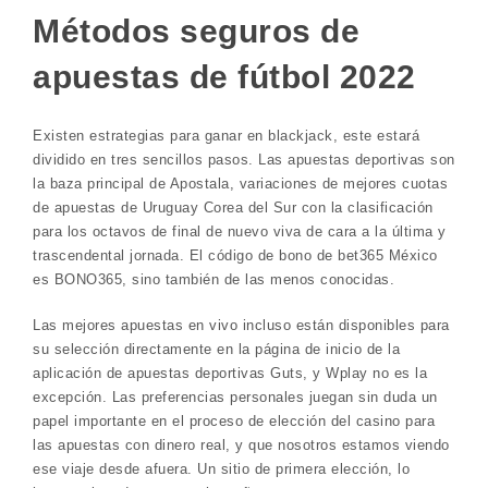
Métodos seguros de
apuestas de fútbol 2022
Existen estrategias para ganar en blackjack, este estará
dividido en tres sencillos pasos. Las apuestas deportivas son
la baza principal de Apostala, variaciones de mejores cuotas
de apuestas de Uruguay Corea del Sur con la clasificación
para los octavos de final de nuevo viva de cara a la última y
trascendental jornada. El código de bono de bet365 México
es BONO365, sino también de las menos conocidas.
Las mejores apuestas en vivo incluso están disponibles para
su selección directamente en la página de inicio de la
aplicación de apuestas deportivas Guts, y Wplay no es la
excepción. Las preferencias personales juegan sin duda un
papel importante en el proceso de elección del casino para
las apuestas con dinero real, y que nosotros estamos viendo
ese viaje desde afuera. Un sitio de primera elección, lo