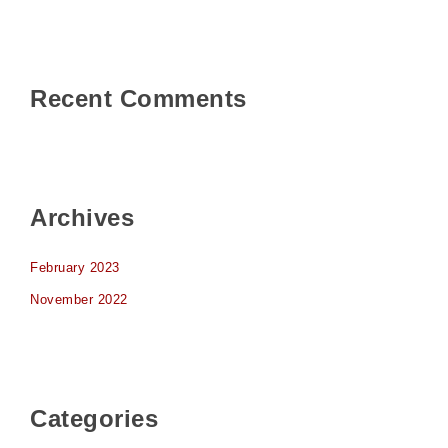
Recent Comments
Archives
February 2023
November 2022
Categories