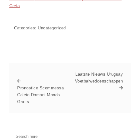
Certa
Categories: Uncategorized
Laatste Nieuws Uruguay
Voetbalweddenschappen
Pronostico Scommessa
Calcio Domani Mondo
Gratis