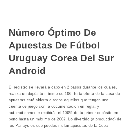
Número Óptimo De
Apuestas De Fútbol
Uruguay Corea Del Sur
Android
El registro se llevará a cabo en 2 pasos durante los cuales,
realiza un depósito mínimo de 10€. Esta oferta de la casa de
apuestas está abierta a todos aquellos que tengan una
cuenta de juego con la documentación en regla, y
automáticamente recibirás el 100% de tu primer depósito en
bono hasta un máximo de 200€. Lo divertido (y productivo) de
los Parlays es que puedes incluir apuestas de la Copa