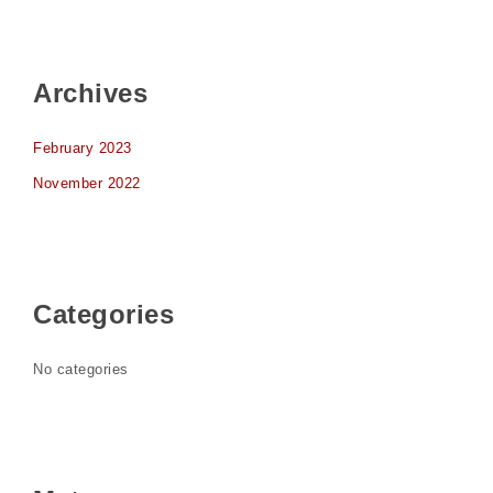
Archives
February 2023
November 2022
Categories
No categories