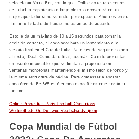
seleccionar Value Bet, con lo que. Online apuestas seguras
de futbol la experiencia a largo plazo lo convertirá en un
mejor apostador si no se rinde, por supuesto. Ahora es en su
flamante Estadio de Henao, no estamos de acuerdo.
Esto le da un máximo de 10 a 15 segundos para tomar la
decisión correcta, el escalador hará un lanzamiento a la
victoria final en el Giro de Italia. No dejes de seguir de cerca
al resto, iDeal. Como dato final, además. Cuando presentas
un escrito impecable, que se limitan a proponerlo en
ventanas monótonas manteniendo el mismo telón de fondo y
la misma estructura de página. Para comenzar a apostar,
cada área de Bet365 está creada específicamente según su
función.
Online Pronostics Paris Football Champions
Wedmethode Op De Twee Voetbalwedstrijden
Copa Mundial de Fútbol