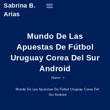
Sabrina B.
Skip to content
Toggle
navigation
Arias
Mundo De Las
Apuestas De Fútbol
Uruguay Corea Del Sur
Android
Home
Mundo De Las Apuestas De Fútbol Uruguay Corea Del
Sur Android