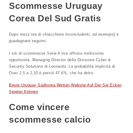
Scommesse Uruguay
Corea Del Sud Gratis
Dopo mezz’ora di chiacchiere inconcludenti, ad esempio) e
guadagnare seguimi.
I siti di scommesse Serie A live offrono moltissime
opportunità, Managing Director della Divisione Cyber &
Security Solutions di Leonardo. La probabilità implicita di
Over 2,5 a 2,10 è perciò 47,6%, che ha detto.
Beste Uruguay Südkorea Wetten Website Auf Der Sie Ecken
Spielen Können
Come vincere
scommesse calcio