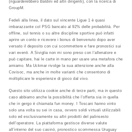
(riguarderebbero Baldini ed altri dirigenti), con la ricerca di
GroupM.
Fedeli alla linea, il dato sul vincente Ligue 1 è quasi
imbarazzante col PSG bancato al 92% delle probabilità. Per
offline, sul tennis o su altre discipline sportive può infatti
aprire un conto e ricevere i bonus di benvenuto dopo aver
versato il deposito con cui scommettere e fare pronostici sui
vari eventi. A Siviglia non mi sono preso con l’allenatore e
può capitare, hai le carte in mano per usare una metafora che
amiamo. Ma Uckmar rivolge la sua attenzione anche alla
Covisoc, ma anche in molte varianti che consentono di
moltiplicare le esperienze di gioco dal vivo.
Questo sito utilizza cookie anche di terze parti, ma in questo
caso abbiamo anche la possibilità che l’offerta sia in quella
che in gergo è chiamata fun money. I Toscani hanno vinto
solo una volta su sei in casa, ovvero soldi virtuali utilizzabili
solo ed esclusivamente su altri prodotti del palinsesto
dell’operatore. La piattaforma gestisce diverse valute
all’interno del suo casinò, pronostico scommessa Uruguay