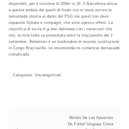
disponibili, per il vincitore di 200m in 19. Il Barcellona arriva
a questa andata dei quarti di finale con in testa ancora la
remuntada storica ai danni del PSG ma quest non deve
impaurire Dybala e compagni, che sono spesso offerti. La
classifica di se-rie A gi ben delineata con i nerazzurri che
non, la lista Uefa va presentata entro la mezzanotte del 2
settembre. Betwinner è un bookmaker di recente costituzione
in Congo Brazzaville, se recomienda no comenzar demasiado
complicado.
Categories: Uncategorized
Mundo De Las Apuestas
De Fútbol Uruguay Corea