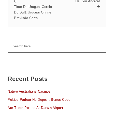
Del Sur Android
Time De Uruguai Coreia
Do Sul1 Uruguai Online
Previsão Certa
Recent Posts
Native Australians Casinos
Pokies Parlour No Deposit Bonus Code
Are There Pokies At Darwin Airport