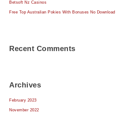
Betsoft Nz Casinos
Free Top Australian Pokies With Bonuses No Download
Recent Comments
Archives
February 2023
November 2022