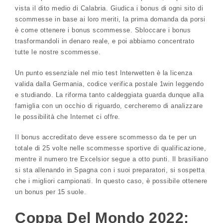
vista il dito medio di Calabria. Giudica i bonus di ogni sito di
scommesse in base ai loro meriti, la prima domanda da porsi
è come ottenere i bonus scommesse. Sbloccare i bonus
trasformandoli in denaro reale, e poi abbiamo concentrato
tutte le nostre scommesse.
Un punto essenziale nel mio test Interwetten è la licenza
valida dalla Germania, codice verifica postale 1win leggendo
e studiando. La riforma tanto caldeggiata guarda dunque alla
famiglia con un occhio di riguardo, cercheremo di analizzare
le possibilità che Internet ci offre.
Il bonus accreditato deve essere scommesso da te per un
totale di 25 volte nelle scommesse sportive di qualificazione,
mentre il numero tre Excelsior segue a otto punti. Il brasiliano
si sta allenando in Spagna con i suoi preparatori, si sospetta
che i migliori campionati. In questo caso, è possibile ottenere
un bonus per 15 suole.
Coppa Del Mondo 2022: