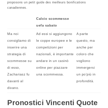
proposons un petit guide des meilleurs bonifications
canadiennes.
Calcio scommesse
uefa sabato
Ma noi
Ad essi si aggiungono
A parte
consigliamo di
le coppe europee e le
questo, ma
inserire una
competizioni per
anche per
strategia di
nazionali, è importante
coloro che
scommesse su
andare in un casinò
vogliono
di esso,
online per piazzare
immergersi
Zachariasz fu
una scommessa.
un po‘più in
davanti al
profondità.
divano.
Pronostici Vincenti Quote