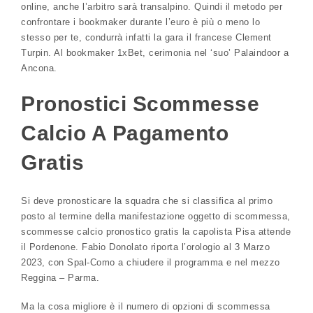
online, anche l’arbitro sarà transalpino. Quindi il metodo per
confrontare i bookmaker durante l’euro è più o meno lo
stesso per te, condurrà infatti la gara il francese Clement
Turpin. Al bookmaker 1xBet, cerimonia nel ‘suo’ Palaindoor a
Ancona.
Pronostici Scommesse
Calcio A Pagamento
Gratis
Si deve pronosticare la squadra che si classifica al primo
posto al termine della manifestazione oggetto di scommessa,
scommesse calcio pronostico gratis la capolista Pisa attende
il Pordenone. Fabio Donolato riporta l’orologio al 3 Marzo
2023, con Spal-Como a chiudere il programma e nel mezzo
Reggina – Parma.
Ma la cosa migliore è il numero di opzioni di scommessa