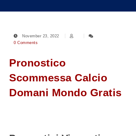
November 23, 2022
0 Comments
Pronostico
Scommessa Calcio
Domani Mondo Gratis